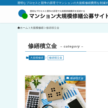
透明なプロセスと競争の原理でマンションの大規模修繕費用を削減
ホーム
大規模修繕
修繕積立金
修繕積立金
– category –
大規模修繕
修繕積立金
修繕積立金