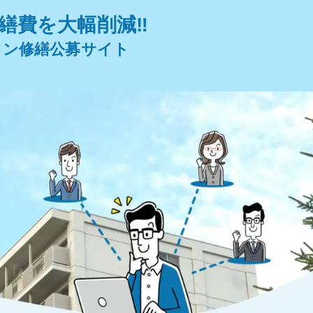
繕費を大幅削減‼︎
ョン修繕公募サイト