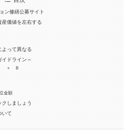
ション修繕公募サイト
資産価値を左右する
によって異なる
ガイドライン～
） ＋ Ｂ
立金額
ックしましょう
ついて