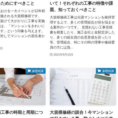
るためにすべきこと
いて！それぞれの工事の特徴や課
題、知っておくべきこと
おける一大イベントが12年程
実施される大規模修繕です。
大規模修繕工事は分譲マンションを維持管
を架けて大がかりに工事を実施
理する上で、多くの管理組合が頭を悩ませ
景は、「マンションをきれいに
る案件の一つです。 見慣れない工事見積
ます」という印象を与えます。
書を精査したり、施工会社と金額交渉した
に対してマンションの居住者か
り、多くの組合員の合意形成を諮ったり
等、管理組合、特にその時の理事や修繕委
員の方には負...
0日
2021年8月10日
基礎知識
基礎知識
繕工事の時期と周期につ
大規模修繕の談合！今マンション