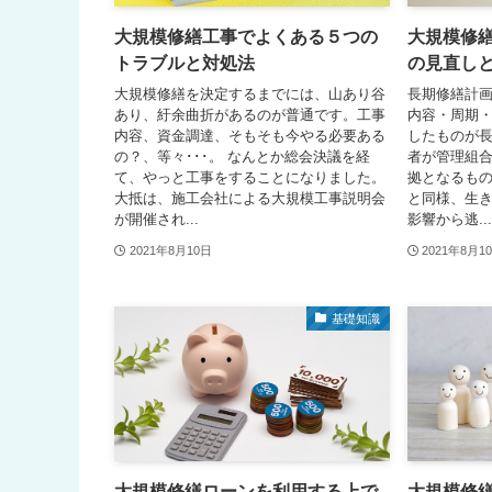
大規模修繕工事でよくある５つの
大規模修
トラブルと対処法
の見直し
大規模修繕を決定するまでには、山あり谷
長期修繕計
あり、紆余曲折があるのが普通です。工事
内容・周期
内容、資金調達、そもそも今やる必要ある
したものが
の？、等々･･･。 なんとか総会決議を経
者が管理組
て、やっと工事をすることになりました。
拠となるもの
大抵は、施工会社による大規模工事説明会
と同様、生
が開催され...
影響から逃...
2021年8月10日
2021年8月1
基礎知識
大規模修繕ローンを利用する上で
大規模修