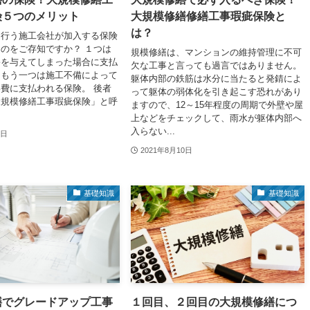
険５つのメリット
大規模修繕修繕工事瑕疵保険と
は？
を行う施工会社が加入する保険
のをご存知ですか？ １つは
規模修繕は、マンションの維持管理に不可
害を与えてしまった場合に支払
欠な工事と言っても過言ではありません。
。もう一つは施工不備によって
躯体内部の鉄筋は水分に当たると発錆によ
費に支払われる保険。 後者
って躯体の弱体化を引き起こす恐れがあり
大規模修繕工事瑕疵保険」と呼
ますので、12～15年程度の周期で外壁や屋
上などをチェックして、雨水が躯体内部へ
入らない...
0日
2021年8月10日
基礎知識
基礎知識
繕でグレードアップ工事
１回目、２回目の大規模修繕につ