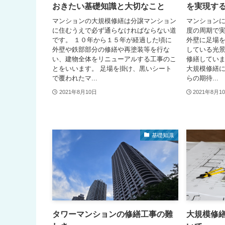
おきたい基礎知識と大切なこと
を実現す
マンションの大規模修繕は分譲マンション
マンションに
に住むうえで必ず通らなければならない道
度の周期で
です。 １０年から１５年が経過した頃に
外壁に足場
外壁や鉄部部分の修繕や再塗装等を行な
している光
い、建物全体をリニューアルする工事のこ
修繕してい
とをいいます。 足場を掛け、黒いシート
大規模修繕
で覆われたマ...
らの期待...
2021年8月10日
2021年8月1
基礎知識
タワーマンションの修繕工事の難
大規模修