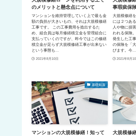
のメリットと懸念点について
事瑕疵保
マンションを維持管理していく上で最も金
大規模修繕
額の負担が大きいもの、それは大規模修繕
には２つある
工事です。 この工事費用を捻出するた
人や物に損
め、組合員は毎月修繕積立金を管理組合に
われる保険
支払っていくのですが、昨今ではこの修繕
発生した工事
積立金が足らず大規模修繕工事が出来ない
の保険を「
という事態も...
びます。今...
2021年8月10日
2021年8月1
基礎知識
マンションの大規模修繕！知って
大規模修