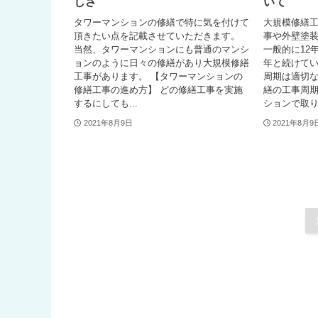
しさ
いて
タワーマンションの修繕で特に気を付けて
大規模修繕
頂きたい点を記載させていただきます。
事や外壁塗
当然、タワーマンションにも普通のマンシ
一般的に12年
ョンのように日々の修繕があり大規模修繕
年と続けてい
工事があります。 【タワーマンションの
周期は適切な
修繕工事の進め方】 どの修繕工事を実施
繕の工事周期
するにしても...
ションで取り.
2021年8月9日
2021年8月9