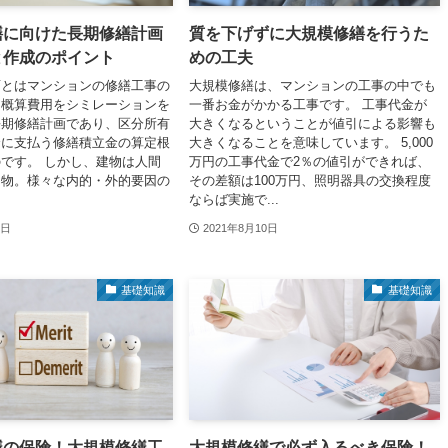
繕に向けた長期修繕計画
質を下げずに大規模修繕を行うた
と作成のポイント
めの工夫
画とはマンションの修繕工事の
大規模修繕は、マンションの工事の中でも
・概算費用をシミレーションを
一番お金がかかる工事です。 工事代金が
長期修繕計画であり、区分所有
大きくなるということが値引による影響も
合に支払う修繕積立金の算定根
大きくなることを意味しています。 5,000
です。 しかし、建物は人間
万円の工事代金で2％の値引ができれば、
き物。様々な内的・外的要因の
その差額は100万円、照明器具の交換程度
ならば実施で...
0日
2021年8月10日
基礎知識
基礎知識
繕の保険！大規模修繕工
大規模修繕で必ず入るべき保険！