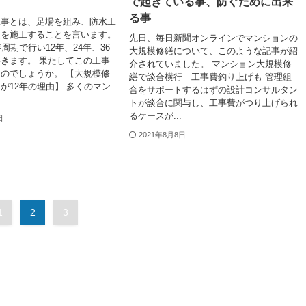
で起きている事、防ぐために出来
る事
工事とは、足場を組み、防水工
装を施工することを言います。
先日、毎日新聞オンラインでマンションの
周期で行い12年、24年、36
大規模修繕について、このような記事が紹
きます。 果たしてこの工事
介されていました。 マンション大規模修
のでしょうか。 【大規模修
繕で談合横行 工事費釣り上げも 管理組
が12年の理由】 多くのマン
合をサポートするはずの設計コンサルタン
..
トが談合に関与し、工事費がつり上げられ
るケースが...
日
2021年8月8日
1
2
3